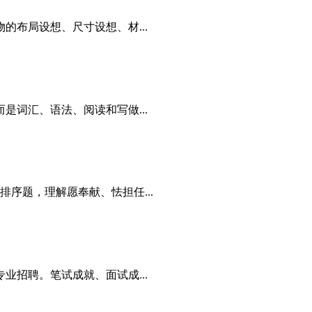
布局设想、尺寸设想、材...
词汇、语法、阅读和写做...
序题，理解愿奉献、怯担任...
招聘。笔试成就、面试成...