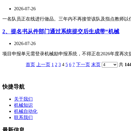
2026-07-26
一名队员正在线进行做品。三年内不再接管该队及指点教师以任
2、提名书从件部门通过系统提交后生成带“机械
2026-07-26
项目申报单元需登录机械励申报系统，不得正在2026年度再次
首页
上一页
1
2
3
4
5
6
7
下一页
末页
共
14
快捷导航
关于我们
机械知识
机械自动化
联系我们
最新信息