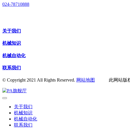
024-78710888
关于我们
机械知识
机械自动化
联系我们
© Copyright 2021 All Rights Reserved.
网站地图
此网站版权归
关于我们
机械知识
机械自动化
联系我们