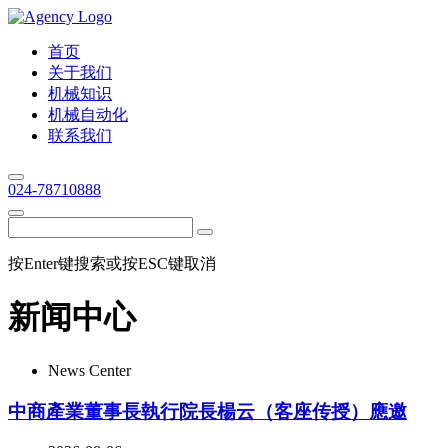
首页
关于我们
机械知识
机械自动化
联系我们
024-78710888
按Enter键搜索或按ESC键取消
新闻中心
News Center
中商產業董事長執行院長楊云（客座传授）應邀