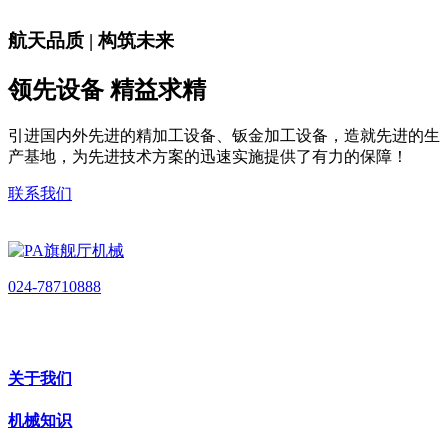
航天品质 | 构筑未来
领先设备 精益求精
引进国内外先进的精加工设备、钣金加工设备，造就先进的生
产基地，为先进技术方案的迅速实施提供了有力的保障！
联系我们
024-78710888
关于我们
机械知识