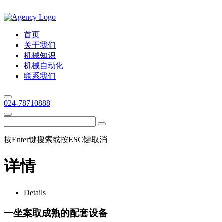
首页
关于我们
机械知识
机械自动化
联系我们
024-78710888
按Enter键搜索或按ESC键取消
详情
Details
一坐案取成熟的配套设备