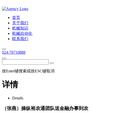
首页
关于我们
机械知识
机械自动化
联系我们
024-78710888
按Enter键搜索或按ESC键取消
详情
Details
（张燕）操纵裕农通团队送金融办事到农