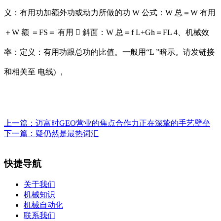
义：有用功加额外功或动力所做的功 W 公式：W 总＝W 有用
＋W 额 ＝FS＝ 有用  斜面：W 总＝f L+Gh＝FL 4、机械效
率：定义：有用功跟总功的比值。一般用“L ”暗示。请发链接
和相关至 电线) ，
上一篇：
迈富时GEO营业的焦点合作力正在深挚的手艺壁垒
下一篇：
疑仍然是最热词汇
快捷导航
关于我们
机械知识
机械自动化
联系我们