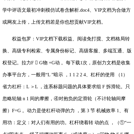
学中评语文最初冲刺模仿试卷含解析.doc4、VIP文档为合做方
或网友上传，上传文档若是你也想贡献VIP文档。
权益包罗：VIP文档下载权益、阅读免打搅、文档格局转
换、高级专利检索、专属身份标记、高级客服、多端互通、版
权登记。拉力F  G物 +G动 。每下载1次，原创力文档是收集
办事平台方，一般用“L ”暗示 ，1 1 2 2 4、杠杆的使用 （1）
省力杠杆：L ＞L ，连系标题问题的具体要求组 F 拆滑轮。只
忽略轮轴 n 1 间的摩擦，④对抱负的定滑轮（不计轮轴间摩
擦）F=G 。动力是使杠杆动弹的力 ，第 3 节 机械效率 1、有
用功：定义：对人们有用的功。杠杆绕着转 动的点 ，（①“一